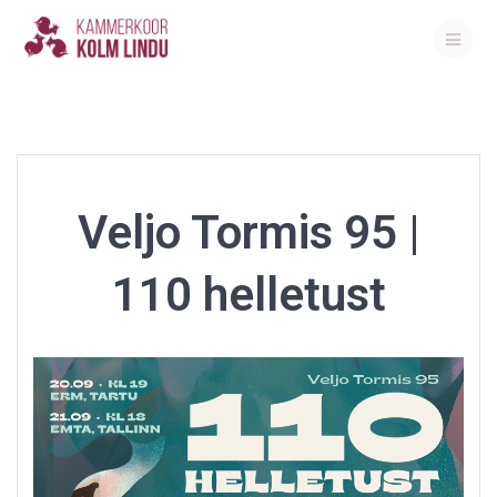
Skip
to
content
Veljo Tormis 95 |
110 helletust