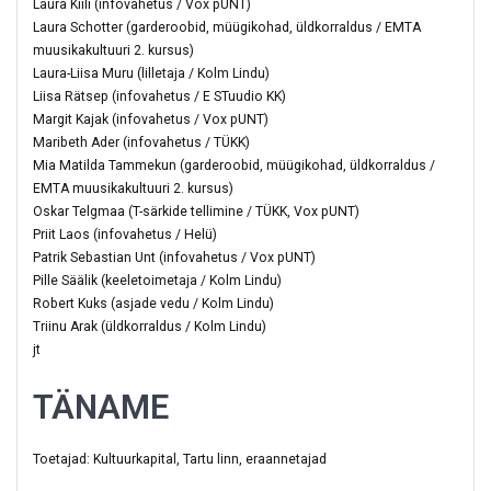
Laura Kiili (infovahetus / Vox pUNT)
Laura Schotter (garderoobid, müügikohad, üldkorraldus / EMTA
muusikakultuuri 2. kursus)
Laura-Liisa Muru (lilletaja / Kolm Lindu)
Liisa Rätsep (infovahetus / E STuudio KK)
Margit Kajak (infovahetus / Vox pUNT)
Maribeth Ader (infovahetus / TÜKK)
Mia Matilda Tammekun (garderoobid, müügikohad, üldkorraldus /
EMTA muusikakultuuri 2. kursus)
Oskar Telgmaa (T-särkide tellimine / TÜKK, Vox pUNT)
Priit Laos (infovahetus / Helü)
Patrik Sebastian Unt (infovahetus / Vox pUNT)
Pille Säälik (keeletoimetaja / Kolm Lindu)
Robert Kuks (asjade vedu / Kolm Lindu)
Triinu Arak (üldkorraldus / Kolm Lindu)
jt
TÄNAME
Toetajad: Kultuurkapital, Tartu linn, eraannetajad