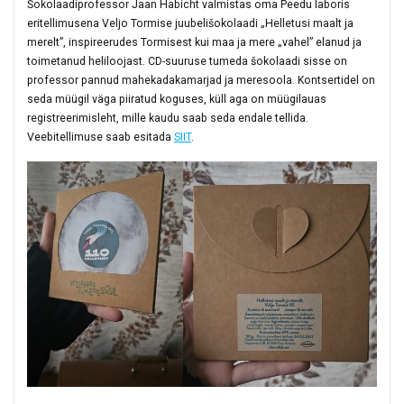
Šokolaadiprofessor Jaan Habicht valmistas oma Peedu laboris
eritellimusena Veljo Tormise juubelišokolaadi „Helletusi maalt ja
merelt”, inspireerudes Tormisest kui maa ja mere „vahel” elanud ja
toimetanud heliloojast. CD-suuruse tumeda šokolaadi sisse on
professor pannud mahekadakamarjad ja meresoola. Kontsertidel on
seda müügil väga piiratud koguses, küll aga on müügilauas
registreerimisleht, mille kaudu saab seda endale tellida.
Veebitellimuse saab esitada
SIIT
.