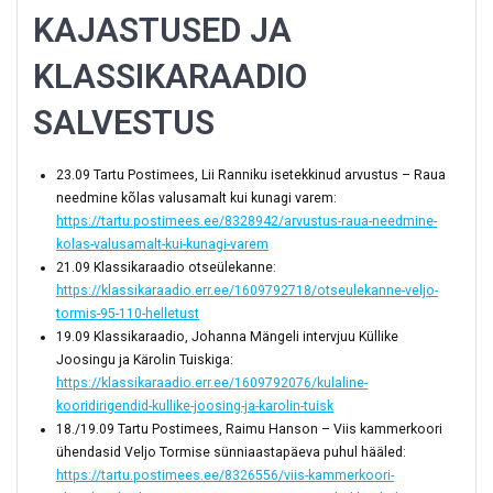
KAJASTUSED JA
KLASSIKARAADIO
SALVESTUS
23.09 Tartu Postimees, Lii Ranniku isetekkinud arvustus – Raua
needmine kõlas valusamalt kui kunagi varem:
https://tartu.postimees.ee/8328942/arvustus-raua-needmine-
kolas-valusamalt-kui-kunagi-varem
21.09 Klassikaraadio otseülekanne:
https://klassikaraadio.err.ee/1609792718/otseulekanne-veljo-
tormis-95-110-helletust
19.09 Klassikaraadio, Johanna Mängeli intervjuu Küllike
Joosingu ja Kärolin Tuiskiga:
https://klassikaraadio.err.ee/1609792076/kulaline-
kooridirigendid-kullike-joosing-ja-karolin-tuisk
18./19.09 Tartu Postimees, Raimu Hanson – Viis kammerkoori
ühendasid Veljo Tormise sünniaastapäeva puhul hääled:
https://tartu.postimees.ee/8326556/viis-kammerkoori-