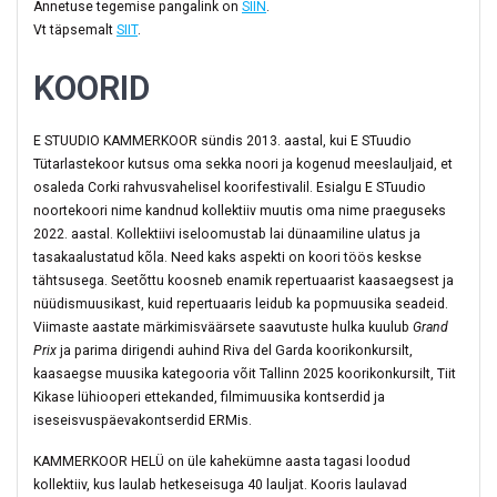
Annetuse tegemise pangalink on
SIIN
.
Vt täpsemalt
SIIT
.
KOORID
E STUUDIO KAMMERKOOR sündis 2013. aastal, kui E STuudio
Tütarlastekoor kutsus oma sekka noori ja kogenud meeslauljaid, et
osaleda Corki rahvusvahelisel koorifestivalil. Esialgu E STuudio
noortekoori nime kandnud kollektiiv muutis oma nime praeguseks
2022. aastal. Kollektiivi iseloomustab lai dünaamiline ulatus ja
tasakaalustatud kõla. Need kaks aspekti on koori töös keskse
tähtsusega. Seetõttu koosneb enamik repertuaarist kaasaegsest ja
nüüdismuusikast, kuid repertuaaris leidub ka popmuusika seadeid.
Viimaste aastate märkimisväärsete saavutuste hulka kuulub
Grand
Prix
ja parima dirigendi auhind Riva del Garda koorikonkursilt,
kaasaegse muusika kategooria võit Tallinn 2025 koorikonkursilt, Tiit
Kikase lühiooperi ettekanded, filmimuusika kontserdid ja
iseseisvuspäevakontserdid ERMis.
KAMMERKOOR HELÜ on üle kahekümne aasta tagasi loodud
kollektiiv, kus laulab hetkeseisuga 40 lauljat. Kooris laulavad