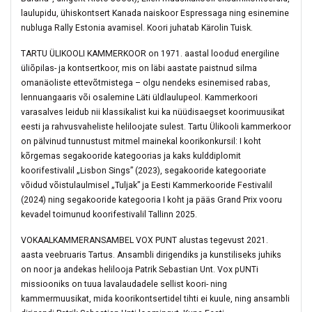
laulupidu, ühiskontsert Kanada naiskoor Espressaga ning esinemine
nubluga Rally Estonia avamisel. Koori juhatab Kärolin Tuisk.
TARTU ÜLIKOOLI KAMMERKOOR on 1971. aastal loodud energiline
üliõpilas- ja kontsertkoor, mis on läbi aastate paistnud silma
omanäoliste ettevõtmistega – olgu nendeks esinemised rabas,
lennuangaaris või osalemine Läti üldlaulupeol. Kammerkoori
varasalves leidub nii klassikalist kui ka nüüdisaegset koorimuusikat
eesti ja rahvusvaheliste heliloojate sulest. Tartu Ülikooli kammerkoor
on pälvinud tunnustust mitmel mainekal koorikonkursil: I koht
kõrgemas segakooride kategoorias ja kaks kulddiplomit
koorifestivalil „Lisbon Sings” (2023), segakooride kategooriate
võidud võistulaulmisel „Tuljak” ja Eesti Kammerkooride Festivalil
(2024) ning segakooride kategooria I koht ja pääs Grand Prix vooru
kevadel toimunud koorifestivalil Tallinn 2025.
VOKAALKAMMERANSAMBEL VOX PUNT alustas tegevust 2021.
aasta veebruaris Tartus. Ansambli dirigendiks ja kunstiliseks juhiks
on noor ja andekas helilooja Patrik Sebastian Unt. Vox pUNTi
missiooniks on tuua lavalaudadele sellist koori- ning
kammermuusikat, mida koorikontsertidel tihti ei kuule, ning ansambli