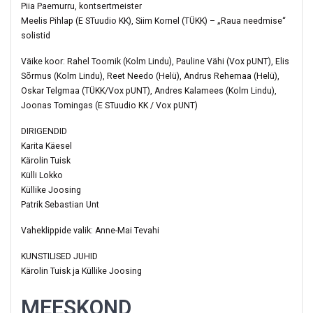
Piia Paemurru, kontsertmeister
Meelis Pihlap (E STuudio KK), Siim Kornel (TÜKK) – „Raua needmise“
solistid
Väike koor: Rahel Toomik (Kolm Lindu), Pauline Vähi (Vox pUNT), Elis
Sõrmus (Kolm Lindu), Reet Needo (Helü), Andrus Rehemaa (Helü),
Oskar Telgmaa (TÜKK/Vox pUNT), Andres Kalamees (Kolm Lindu),
Joonas Tomingas (E STuudio KK / Vox pUNT)
DIRIGENDID
Karita Käesel
Kärolin Tuisk
Külli Lokko
Küllike Joosing
Patrik Sebastian Unt
Vaheklippide valik: Anne-Mai Tevahi
KUNSTILISED JUHID
Kärolin Tuisk ja Küllike Joosing
MEESKOND