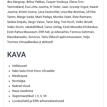
Anu Kängsep, Arthur Pakkas, Casper Veskioja, Elena Orro-
Tammekänd, Eva Lotta Juurma, Iti Teder, Jaan Joosep Orgse, Kaarel
Juurma, Kristin Uusna, Liina Deutschler, Liisa Mai Arismaa, Lill Eliis
Tamm, Marge Vaide, Marii Pedaja, Monika Väärt, Rute Reimann,
Saskia Einpalu, Sergo Vares, Taive Särg, Triin Koch, Veiko Anvelt,
Veiko Soom, vabatahtlikud, Carus Verlag, Eesti Muusika Infokeskus,
Eesti Rahva Muuseum, ERR heli- ja videoarhiiv, Fennica Gehrman,
Klassikaraadio, Sonorus, Tartu Ülikooli ajaloomuuseum, Veljo
Tormise Virtuaalkeskus jt abilised!
KAVA
Helletused
Kaks laulu Ernst Enno sõnadele
Meelespea
Nostalgia
Nukrad viivud
Raua needmine
Sügismaastikud: I, II, V, VII
Loodushelid ja ERRi arhiivisalvestused