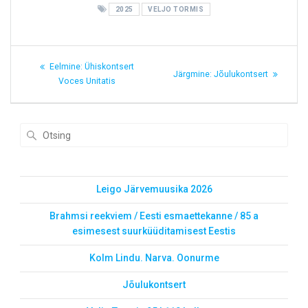
2025
VELJO TORMIS
Navigeerimine
Eelmine
Eelmine:
Ühiskontsert
Järgmine
Järgmine:
Jõulukontsert
post:
Voces Unitatis
post:
Otsi
Leigo Järvemuusika 2026
Brahmsi reekviem / Eesti esmaettekanne / 85 a
esimesest suurküüditamisest Eestis
Kolm Lindu. Narva. Oonurme
Jõulukontsert