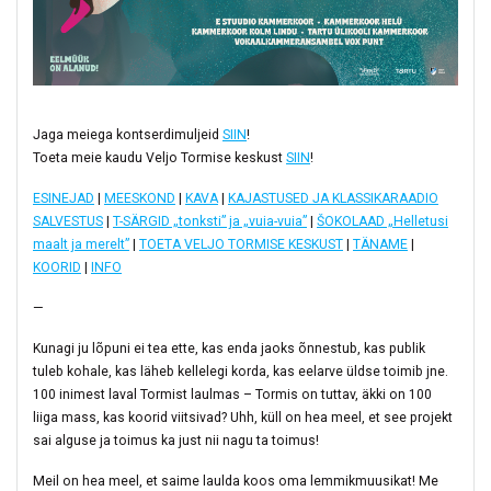
Jaga meiega kontserdimuljeid
SIIN
!
Toeta meie kaudu Veljo Tormise keskust
SIIN
!
ESINEJAD
|
MEESKOND
|
KAVA
|
KAJASTUSED JA KLASSIKARAADIO
SALVESTUS
|
T-SÄRGID „tonksti” ja „vuia-vuia”
|
ŠOKOLAAD „Helletusi
maalt ja merelt”
|
TOETA VELJO TORMISE KESKUST
|
TÄNAME
|
KOORID
|
INFO
—
Kunagi ju lõpuni ei tea ette, kas enda jaoks õnnestub, kas publik
tuleb kohale, kas läheb kellelegi korda, kas eelarve üldse toimib jne.
100 inimest laval Tormist laulmas – Tormis on tuttav, äkki on 100
liiga mass, kas koorid viitsivad? Uhh, küll on hea meel, et see projekt
sai alguse ja toimus ka just nii nagu ta toimus!
Meil on hea meel, et saime laulda koos oma lemmikmuusikat! Me