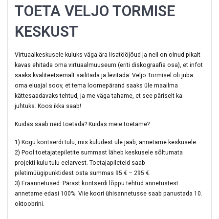
TOETA VELJO TORMISE
KESKUST
Virtuaalkeskusele kuluks väga ära lisatööjõud ja neil on olnud pikalt
kavas ehitada oma virtuaalmuuseum (eriti diskograafia osa), et infot
saaks kvaliteetsemalt säilitada ja levitada. Veljo Tormisel oli juba
oma eluajal soov, et tema loomepärand saaks üle maailma
kättesaadavaks tehtud, ja me väga tahame, et see päriselt ka
juhtuks. Koos ikka saab!
Kuidas saab neid toetada? Kuidas meie toetame?
1) Kogu kontserdi tulu, mis kuludest üle jääb, annetame keskusele.
2) Pool toetajatepiletite summast läheb keskusele sõltumata
projekti kulu-tulu eelarvest. Toetajapileteid saab
piletimüügipunktidest osta summas 95 € – 295 €.
3) Eraannetused: Pärast kontserdi lõppu tehtud annetustest
annetame edasi 100%. Viie koori ühisannetusse saab panustada 10.
oktoobrini.