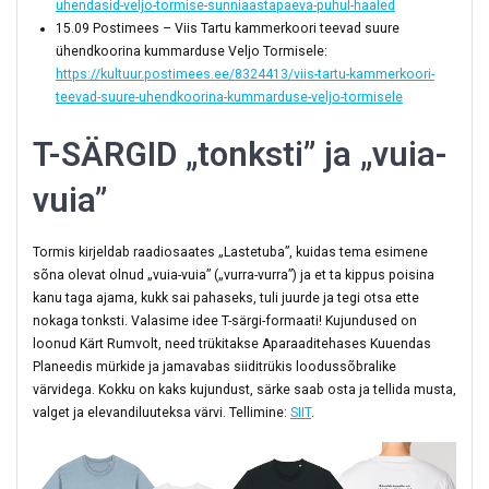
uhendasid-veljo-tormise-sunniaastapaeva-puhul-haaled
15.09 Postimees – Viis Tartu kammerkoori teevad suure
ühendkoorina kummarduse Veljo Tormisele:
https://kultuur.postimees.ee/8324413/viis-tartu-kammerkoori-
teevad-suure-uhendkoorina-kummarduse-veljo-tormisele
T-SÄRGID „tonksti” ja „vuia-
vuia”
Tormis kirjeldab raadiosaates „Lastetuba”, kuidas tema esimene
sõna olevat olnud „vuia-vuia” („vurra-vurra”) ja et ta kippus poisina
kanu taga ajama, kukk sai pahaseks, tuli juurde ja tegi otsa ette
nokaga tonksti. Valasime idee T-särgi-formaati! Kujundused on
loonud Kärt Rumvolt, need trükitakse Aparaaditehases Kuuendas
Planeedis mürkide ja jamavabas siiditrükis loodussõbralike
värvidega. Kokku on kaks kujundust, särke saab osta ja tellida musta,
valget ja elevandiluuteksa värvi. Tellimine:
SIIT
.