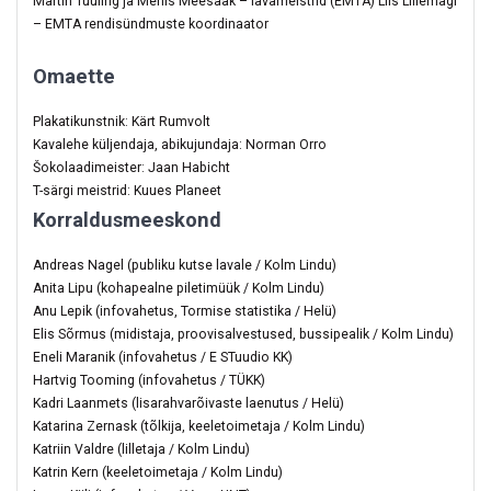
Martin Tuuling ja Mehis Meesaak – lavameistrid (EMTA) Liis Lillemägi
– EMTA rendisündmuste koordinaator
Omaette
Plakatikunstnik: Kärt Rumvolt
Kavalehe küljendaja, abikujundaja: Norman Orro
Šokolaadimeister: Jaan Habicht
T-särgi meistrid: Kuues Planeet
Korraldusmeeskond
Andreas Nagel (publiku kutse lavale / Kolm Lindu)
Anita Lipu (kohapealne piletimüük / Kolm Lindu)
Anu Lepik (infovahetus, Tormise statistika / Helü)
Elis Sõrmus (midistaja, proovisalvestused, bussipealik / Kolm Lindu)
Eneli Maranik (infovahetus / E STuudio KK)
Hartvig Tooming (infovahetus / TÜKK)
Kadri Laanmets (lisarahvarõivaste laenutus / Helü)
Katarina Zernask (tõlkija, keeletoimetaja / Kolm Lindu)
Katriin Valdre (lilletaja / Kolm Lindu)
Katrin Kern (keeletoimetaja / Kolm Lindu)