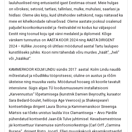
lauluhuvilised ning entusiastid igast Eestimaa otsast. Meie hulgas
on võrokesi, setosid, tartlasi, tallinlasi, mulke, muhulasi, saarlasi ja
hiidlasi. Oleme üks kirju, kuid ühtehoidev seltskond, nagu näitavad ka
meie eri kihelkondade rahvarõivad. Oleme aastate jooksul osalenud
paljudel koorikonkurssidel ja -festivalidel nii kodus kui väljaspool
Eestit ning toonud koju igat värvi medaleid ja diplomeid. Kõige
värskem tunnustus on AASTA KOOR 2024 ning AASTA DIRIGENT
2024 – Küllike Joosing oli ühtlasi möödunud aastal Tartu laulupeo
kunstliliseks juhiks. Koori nimi tähendab võru murdes „häält”, „heli”
või „häälikut”.
KAMMERKOOR KOLM LINDU sündis 2017. aastal. Kolm Lindu naudib
mõtestatud ja nõudlikku tööprotsessi, oluline on austus ja rõõm
üksteise ning muusika vastu. Möödunud hooaeg oli koorile tavatult
intensiivne. Sügis algas TÜ loodusmuuseumi installatsiooni
„Karvennustus“ lõpetamisega (kunstnik Damien Beyrouthy, kuraator
Sara Bedard-Goulet, helilooja Age Veeroos) ja Shakespeare’i
kontsertidega dirigent Laura Štoma ja Kammernaiskoor Sireeniga.
Märtsis sai tõeks unistus laulda Vox Clamantisega – Arvo Pärdile
pühendatud kontserdid Jaan-Eik Tulve juhtimisel. Kevadsemestrisse
jäi kontserttuur Vanemuise sümfooniorkestriga (Carl Orff „Carmina
Burana“, dirigent Risto Joost), Elleri muusikakooli eksamikontserdid,