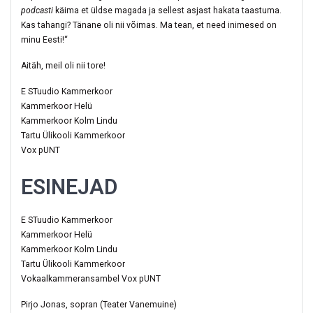
podcasti
käima et üldse magada ja sellest asjast hakata taastuma.
Kas tahangi? Tänane oli nii võimas. Ma tean, et need inimesed on
minu Eesti!“
Aitäh, meil oli nii tore!
E STuudio Kammerkoor
Kammerkoor Helü
Kammerkoor Kolm Lindu
Tartu Ülikooli Kammerkoor
Vox pUNT
ESINEJAD
E STuudio Kammerkoor
Kammerkoor Helü
Kammerkoor Kolm Lindu
Tartu Ülikooli Kammerkoor
Vokaalkammeransambel Vox pUNT
Pirjo Jonas, sopran (Teater Vanemuine)