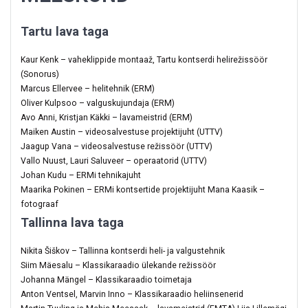
Tartu lava taga
Kaur Kenk – vaheklippide montaaž, Tartu kontserdi helirežissöör
(Sonorus)
Marcus Ellervee – helitehnik (ERM)
Oliver Kulpsoo – valguskujundaja (ERM)
Avo Anni, Kristjan Käkki – lavameistrid (ERM)
Maiken Austin – videosalvestuse projektijuht (UTTV)
Jaagup Vana – videosalvestuse režissöör (UTTV)
Vallo Nuust, Lauri Saluveer – operaatorid (UTTV)
Johan Kudu – ERMi tehnikajuht
Maarika Pokinen – ERMi kontsertide projektijuht Mana Kaasik –
fotograaf
Tallinna lava taga
Nikita Šiškov – Tallinna kontserdi heli- ja valgustehnik
Siim Mäesalu – Klassikaraadio ülekande režissöör
Johanna Mängel – Klassikaraadio toimetaja
Anton Ventsel, Marvin Inno – Klassikaraadio heliinsenerid