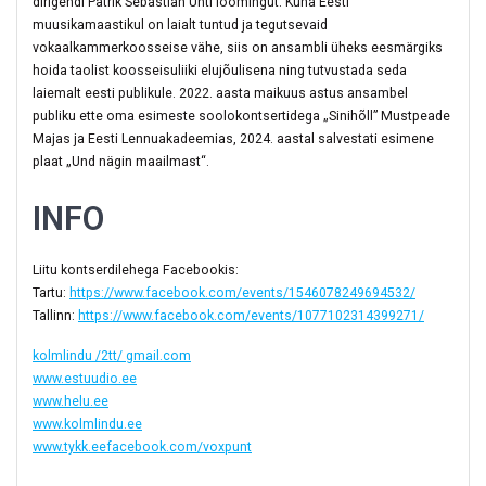
dirigendi Patrik Sebastian Unti loomingut. Kuna Eesti
muusikamaastikul on laialt tuntud ja tegutsevaid
vokaalkammerkoosseise vähe, siis on ansambli üheks eesmärgiks
hoida taolist koosseisuliiki elujõulisena ning tutvustada seda
laiemalt eesti publikule. 2022. aasta maikuus astus ansambel
publiku ette oma esimeste soolokontsertidega „Sinihõll” Mustpeade
Majas ja Eesti Lennuakadeemias, 2024. aastal salvestati esimene
plaat „Und nägin maailmast“.
INFO
Liitu kontserdilehega Facebookis:
Tartu:
https://www.facebook.com/events/1546078249694532/
Tallinn:
https://www.facebook.com/events/1077102314399271/
kolmlindu /2tt/ gmail.com
www.estuudio.ee
www.helu.ee
www.kolmlindu.ee
www.tykk.ee
facebook.com/voxpunt