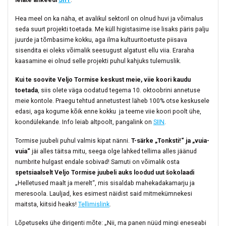
Hea meel on ka näha, et avalikul sektoril on olnud huvi ja võimalus
seda suurt projekti toetada. Me küll higistasime ise lisaks päris palju
juurde ja tõmbasime kokku, aga ilma kultuuritoetuste piisava
sisendita ei oleks võimalik seesugust algatust ellu viia. Eraraha
kaasamine ei olnud selle projekti puhul kahjuks tulemuslik.
Kui te soovite Veljo Tormise keskust meie, viie koori kaudu
toetada
, siis olete väga oodatud tegema 10. oktoobrini annetuse
meie kontole. Praegu tehtud annetustest läheb 100% otse keskusele
edasi, aga kogume kõik enne kokku ja teeme viie koori poolt ühe,
koondülekande. Info leiab altpoolt, pangalink on
SIIN
.
Tormise juubeli puhul valmis kipat nänni.
T-särke „Tonksti!“ ja „vuia-
vuia“
jäi alles täitsa mitu, seega olge lahked tellima alles jäänud
numbrite hulgast endale sobivad! Samuti on võimalik osta
spetsiaalselt Veljo Tormise juubeli auks loodud uut šokolaadi
„Helletused maalt ja merelt“, mis sisaldab mahekadakamarju ja
meresoola. Lauljad, kes esimest näidist said mitmekümnekesi
maitsta, kiitsid heaks!
Tellimislink
.
Lõpetuseks ühe dirigenti mõte: „Nii, ma panen nüüd mingi eneseabi