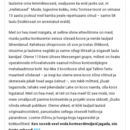
laulsime oma lemmikteoseid, sealjuures ka endi jaoks uut, nt
„Helletused“. Muide, lugesime kokku, mitu Tormise teost on viimase
10 aasta jooksul meil kamba peale repertuaaris olnud – saime 58
laulu (tsükliosad on arvestatud eraldi).
Meil on hea meel märgata, et selline ühine ettevõtmine on meid,
muidu justkui konkurentsi seisus olevaid koore ja nende lauljaid
lähendanud. Kaheksas ühisproovis oli soe ja toetav õhkkond,
istusime ja laulsime segiläbi ja saime ollagi lihtsalt ja sügavalt laulu
kandjad. Oleme 110-kesi ühises Messengeri grupis, millest on lisaks
operatiivsele infovahetusele saanud mõnus kontserdijärgne
mahalaadimise koht. Kui ikka 3 kooribussi ühel ajal Tallinn-Tartu-
maanteel sõidavad – ja isegi kui oleme enne koos sõna võtnud ja
üksteisele pikalt head aega öelnud –, siis tekib mõtteid, jõuab
tagasiside, tahaks veel pikendada! Lahe on koos naerda, olla koos
liigutatud. Meil on hea meel, et teil on hea meel! Et see miski, mis
meie omaltpoolt panime kontsertide ja projekti sisse üldiselt, jõudis
nõnda erksalt publikuni. Oleme uhked, et kõik lauljad laulsid
originaalnootidest, panustades sellega otseselt helilooja
pärandisse. Loeme rõõmu ja huviga kogu tagasisidet ja
kokkuvõtteid.
Kes soovib veel enda kontserdimuljeid jagada, siis
leiate ankeedi
SIIT
.